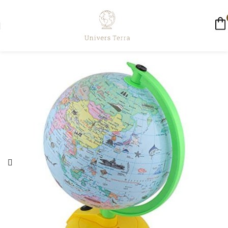
☀️ LIVRAISON GRATUITE AUJOURD'HUI ☀️