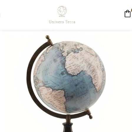
☀️ LIVRAISON GRATUITE AUJOURD'HUI ☀️