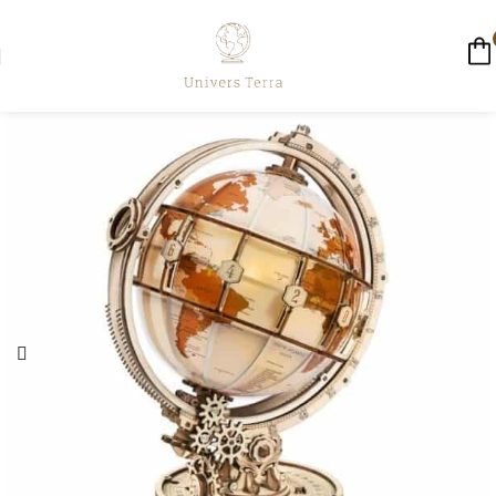
☀️ LIVRAISON GRATUITE AUJOURD'HUI ☀️