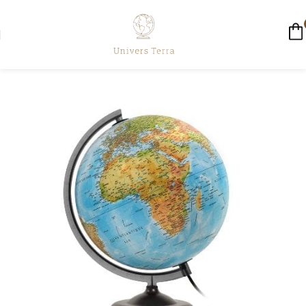
☀️ LIVRAISON GRATUITE AUJOURD'HUI ☀️