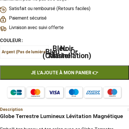
Satisfait ou remboursé (Retours faciles)
Paiement sécurisé
Livraison avec suivi offerte
COULEUR
Bleu
Noir
Bleu
Or
Argent (Pas de lumière)
(Constellation)
Marine
JE L'AJOUTE À MON PANIER 👉
Description
Globe Terrestre Lumineux Lévitation Magnétique