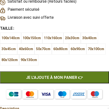
Satisfait ou remboursé (Retours faciles)
Paiement sécurisé
Livraison avec suivi offerte
TAILLE
100x140cm
100x150cm
110x160cm
20x30cm
30x40cm
30x45cm
40x60cm
50x70cm
60x80cm
60x90cm
70x100cm
80x120cm
90x130cm
JE L'AJOUTE À MON PANIER 👉
Description