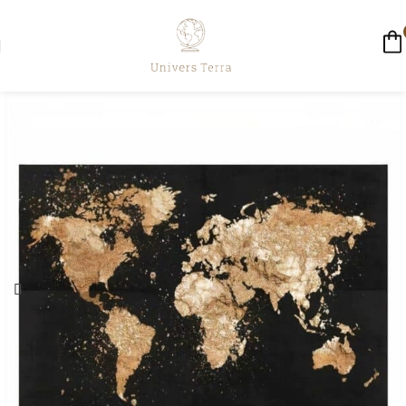
☀️ LIVRAISON GRATUITE AUJOURD'HUI ☀️