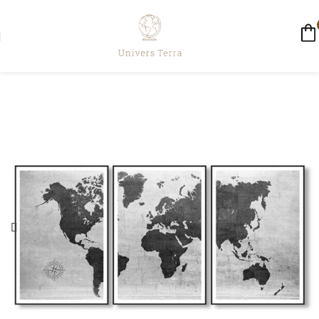
☀️ LIVRAISON GRATUITE AUJOURD'HUI ☀️