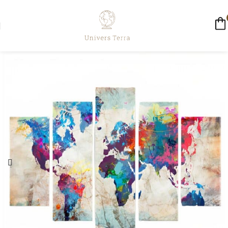
☀️ LIVRAISON GRATUITE AUJOURD'HUI ☀️