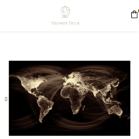
☀️ LIVRAISON GRATUITE AUJOURD'HUI ☀️