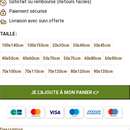
Satisfait ou remboursé (Retours faciles)
Paiement sécurisé
Livraison avec suivi offerte
TAILLE
100x140cm
100x150cm
20x30cm
30x40cm
30x45cm
40x50cm
40x60cm
50x70cm
50x75cm
60x80cm
60x90cm
70x100cm
70x110cm
70x120cm
80x120cm
90x130cm
JE L'AJOUTE À MON PANIER 👉
Description